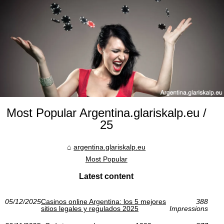
Most Popular Argentina.glariskalp.eu /
25
argentina.glariskalp.eu
Most Popular
Latest content
05/12/2025
Casinos online Argentina: los 5 mejores
388
sitios legales y regulados 2025
Impressions